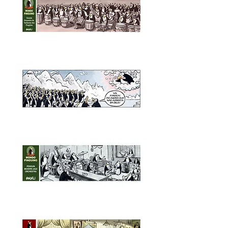
série
Mondo
Pinguino
Grande
Orquestra
de
Tambores
dos
Pinguins,
2004
-
série
Mondo
Pinguino
Sem
título,
2004
-
série
Mondo
Pinguino
Penguins
Modern
Jazz
Orchestra,
2004