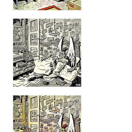
Sem
título,
2000
-
série
Urban
Age
Sem
título,
2000
-
série
Urban
Age