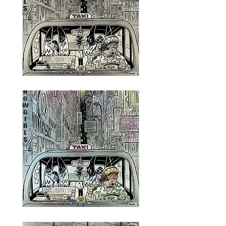
Sem
título,
2000
-
série
Urban
Age
Sem
título,