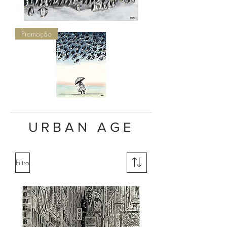
Sem
Promoção
título,
2011
-
série
Mondo
Pinguino
Sem
título,
2010
-
URBAN AGE
série
Mondo
Pinguino
Filtro