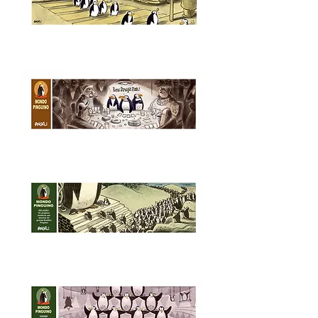
Sem
título,
2004
-
série
Mondo
Pinguino
Royal
straight
flush,
2004
-
série
Mondo
Pinguino
Buddha,
2004,
série
Mondo
Pinguino