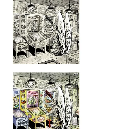
2000
-
série
Urban
Age
Sem
título,
2000
-
série
Urban
Age