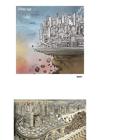
Urban
Age,
s.d.
-
série
Urban
Age
Urban
Age,
2008
-
série
Urban
Age