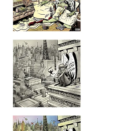
Sem
título,
2000
-
série
Urban
Age
Sem
título,
2000
-
série
Urban