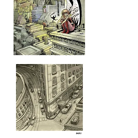
Age
Sem
título,
2000
-
série
Urban
Age