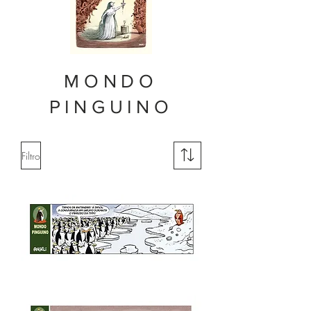
Sem
título,
2009
MONDO
PINGUINO
Filtro
Sem
título,
2003
-