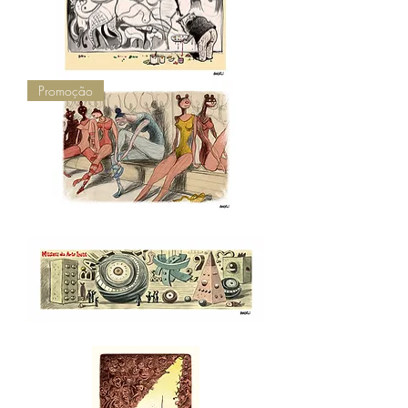
Ángel
Cusco
(1905
-
1970),
2005
Homenagem
Promoção
a
David
Krüel
-
Alemanha
(1927
-
2006),
2006
Bailarinas
do
Master
Ballet
Mickey
Mouse
de
Varsóvia
-
Angeli/1952,
2005
Sem
título,
2005