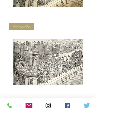
Sem
Promoção
título,
2008
-
série
Urban
Age
Sem
Promoção
título,
2008
-
série
Urban
Age