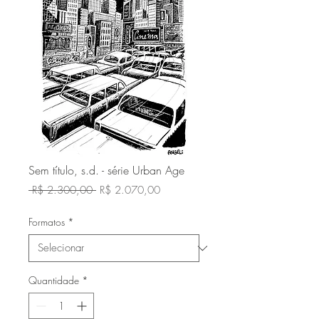
Sem título, s.d. - série Urban Age
Preço
Preço
 R$ 2.300,00 
R$ 2.070,00
normal
promocional
Formatos
*
Quantidade
*