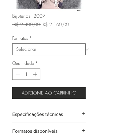
Bijuterias. 2007
Preço
Preço
 R$ 2.400,00 
R$ 2.160,00
normal
promocional
Formatos
*
Quantidade
*
ADICIONE AO CARRINHO
Especificações técnicas
Impressão giclée em papel Hahnemühle
Formatos disponíveis
Photo Rag - 308 gsm.